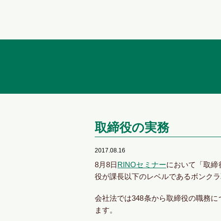
取締役の実務
2017.08.16
8月8日
RINOセミナー
において「取締
役が課長以下のレベルであるボンクラ
会社法では348条から取締役の職務
ます。